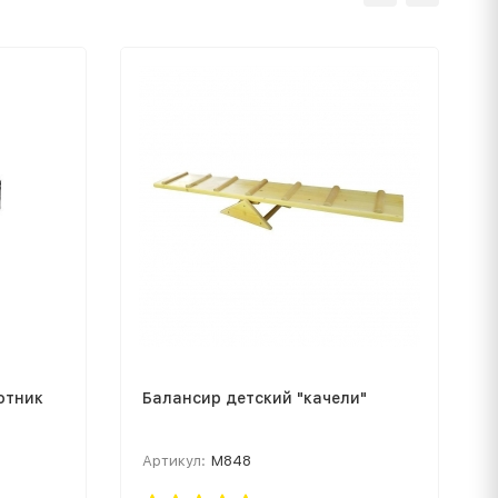
отник
Балансир детский "качели"
Артикул:
М848