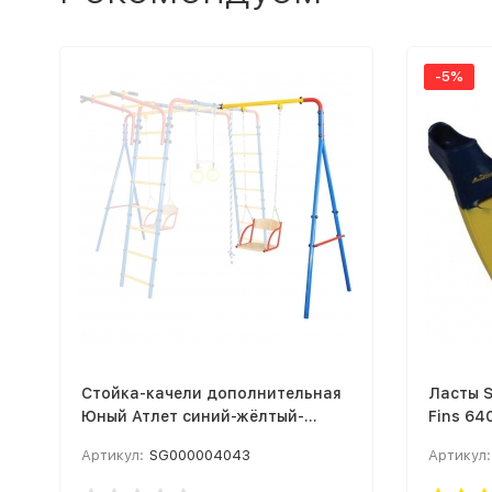
-5%
Стойка-качели дополнительная
Ласты S
Юный Атлет синий-жёлтый-
Fins 64
красный
Артикул:
SG000004043
Артикул: