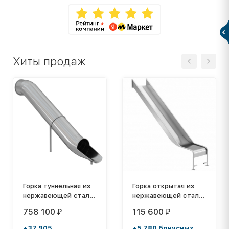
Хиты продаж
Горка туннельная из
Горка открытая из
нержавеющей стали
нержавеющей стали
с высотой спуска
с высотой спуска
758 100
115 600
₽
₽
2500 мм, цвет
1500 мм, цвет
нержавеющая сталь
нержавеющая сталь
+37 905
+5 780 бонусных