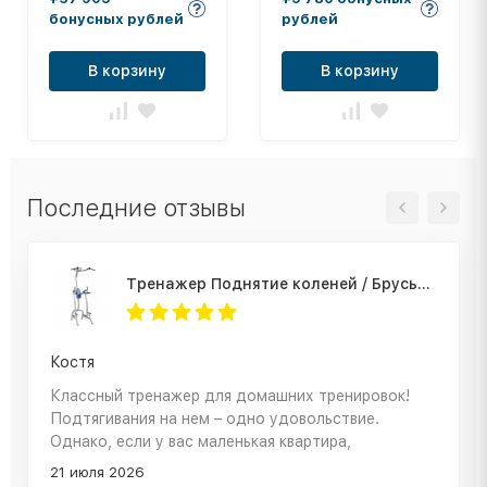
– STP19-2500-765
– ГПО1500НКГ
бонусных рублей
рублей
В корзину
В корзину
Последние отзывы
Тренажер Поднятие коленей / Брусья / Турник Hoist CF-3962
Костя
Классный тренажер для домашних тренировок!
Подтягивания на нем – одно удовольствие.
Однако, если у вас маленькая квартира,
подумайте заранее о месте, так как он довольно
21 июля 2026
габаритный. В остальном – отличная покупка!