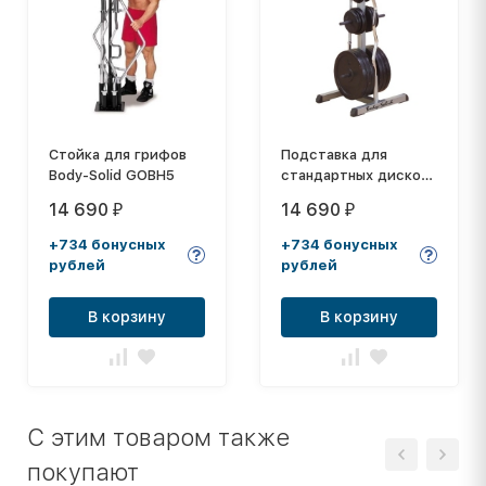
Стойка для грифов
Подставка для
Body-Solid GOBH5
стандартных дисков
и грифов GSWT
14 690
14 690
₽
₽
+734 бонусных
+734 бонусных
рублей
рублей
В корзину
В корзину
C этим товаром также
покупают