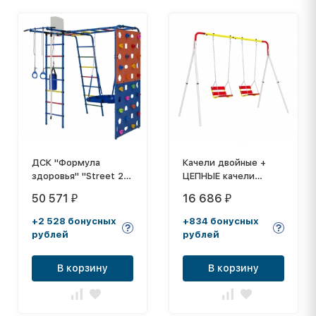
ДСК "Формула
Качели двойные +
здоровья" "Street 2"
ЦЕПНЫЕ качели
синий радуга
Romana R.103.28.04
50 571
16 686
₽
₽
NEW
+2 528 бонусных
+834 бонусных
рублей
рублей
В корзину
В корзину