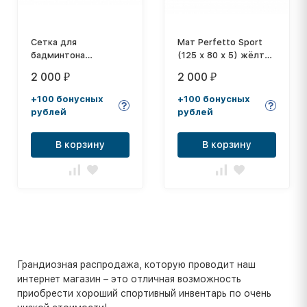
Сетка для
Мат Perfetto Sport
бадминтона
(125 х 80 х 5) жёлтый
0,76м.х6,00 м,
для PS 201, 202, 203,
2 000
2 000
₽
₽
толщина нити: 1,5 мм
204
+100 бонусных
+100 бонусных
рублей
рублей
В корзину
В корзину
Грандиозная распродажа, которую проводит наш
интернет магазин – это отличная возможность
приобрести хороший спортивный инвентарь по очень