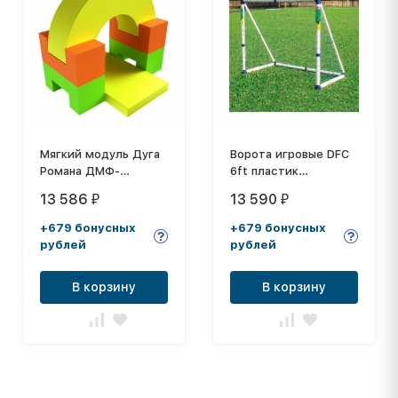
Мягкий модуль Дуга
Ворота игровые DFC
Романа ДМФ-
6ft пластик
МК-06.89.16
GOAL7185A
13 586
13 590
₽
₽
+679 бонусных
+679 бонусных
рублей
рублей
В корзину
В корзину