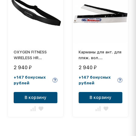
OXYGEN FITNESS
Карманы для ант. для
WIRELESS HR
пляж. вол.
TRANSMITTER
"KV.REZAC"
2 940
2 940
₽
₽
Нагрудный
арт.15175206000, на
передатчик пульса
липучках, бело-
+147 бонусных
+147 бонусных
черные NEW
рублей
рублей
В корзину
В корзину