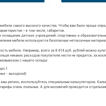
мебели самого высокого качества. Чтобы вам было проще опред
рактеристик – в том числе, габаритов.
е оснащение детских учреждений: спортивных и образовательны
товления мебели используются безопасные нетоксичные матери
ть мебели. Например, всего за 8 614 руб. рублей можно купить
ольше никаких расходов покупателю нести не придется, за иск
амовывозом с нашего склада:
орп.1
нье - выходной)
в ваш регион, воспользуйтесь специальным калькулятором. Кал
 тарифы очень лояльные. А для москвичей проводится отдельная