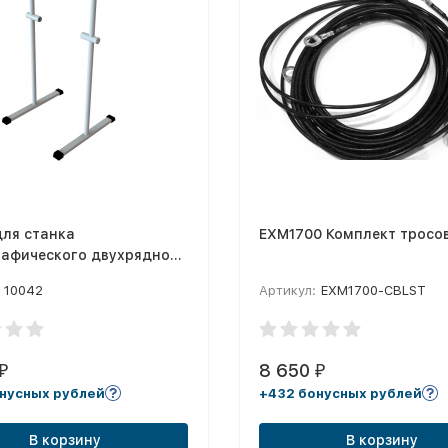
для станка
EXM1700 Комплект тросо
рафического двухрядного
ного мобильного
10042
Артикул:
EXM1700-CBLST
е, пара)
8 650
₽
₽
нусных рублей
+432 бонусных рублей
В корзину
В корзину