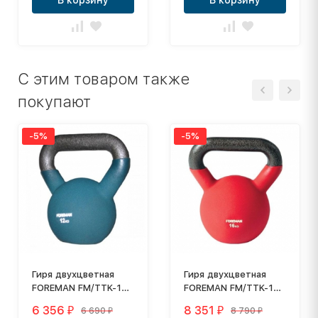
В корзину
В корзину
C этим товаром также
покупают
-5%
-5%
Гиря двухцветная
Гиря двухцветная
FOREMAN FM/TTK-12,
FOREMAN FM/TTK-16,
вес: 12 кг
вес: 16 кг
6 356
8 351
6 690
8 790
₽
₽
₽
₽