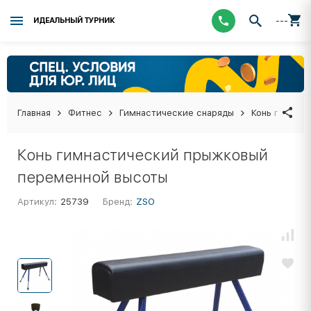
---
ИДЕАЛЬНЫЙ ТУРНИК
Главная
Фитнес
Гимнастические снаряды
Конь гимнас
Конь гимнастический прыжковый
переменной высоты
Артикул:
25739
Бренд:
ZSO