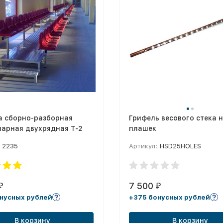
а сборно-разборная
Грифель весового стека н
нарная двухрядная T-2
плашек
2235
Артикул:
HSD25HOLES
7 500
₽
₽
нусных рублей
+375 бонусных рублей
В корзину
В корзину