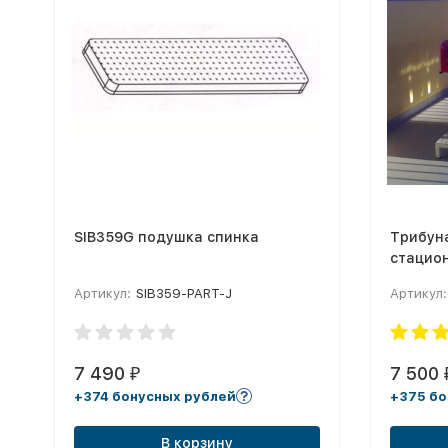
SIB359G подушка спинка
Трибун
стацио
Артикул:
SIB359-PART-J
Артикул:
7 490
7 500
₽
+374 бонусных рублей
+375 бо
В корзину