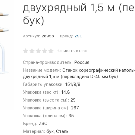
двухрядный 1,5 м (п
бук)
Артикул:
28958
Бренд:
ZSO
Написать отзыв
Страна-производитель:
Россия
Название модели:
Станок хореографический наполь
двухрядный 1,5 м (перекладина D-40 мм бук)
Габариты упаковки:
151/9/9
Упаковка (вес кг):
14.8
Упаковка (высота см):
29
Упаковка (ширина см):
267
Упаковка (длина см):
35
Бренд:
ZSO
Материал:
бук, Сталь