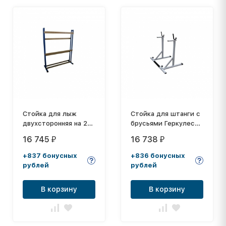
Стойка для лыж
Стойка для штанги с
двухсторонняя на 20
брусьями Геркулес
пар, с крючками
PS регулируемая
16 745
16 738
₽
₽
+837 бонусных
+836 бонусных
рублей
рублей
В корзину
В корзину