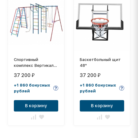
Спортивный
Баскетбольный щит
комплекс Вертикаль-
48"
А1+П дачный МАКСИ
37 200
37 200
₽
₽
+1 860 бонусных
+1 860 бонусных
рублей
рублей
В корзину
В корзину