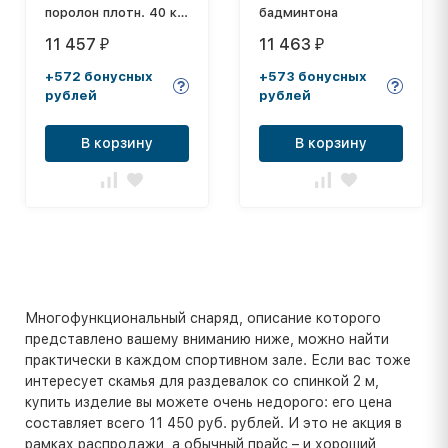
поролон плотн. 40 кг/
бадминтона
м3 (р-р 1*2*0,08)
11 457
11 463
₽
₽
винилискожа, на
молнии
+572 бонусных
+573 бонусных
рублей
рублей
В корзину
В корзину
Многофункциональный снаряд, описание которого
представлено вашему вниманию ниже, можно найти
практически в каждом спортивном зале. Если вас тоже
интересует скамья для раздевалок со спинкой 2 м,
купить изделие вы можете очень недорого: его цена
составляет всего 11 450 руб. рублей. И это не акция в
рамках распродажи, а обычный прайс – и хороший