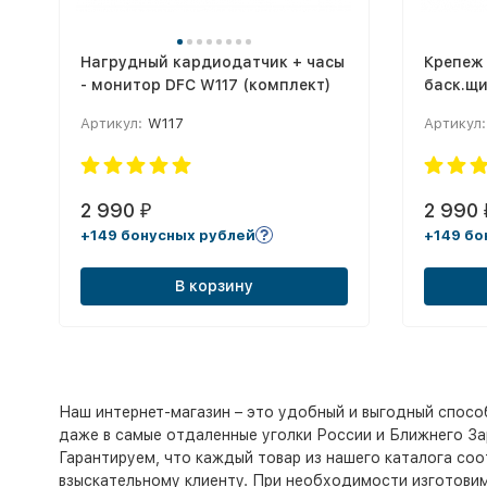
Нагрудный кардиодатчик + часы
Крепеж
- монитор DFC W117 (комплект)
баск.щ
Board5
Артикул:
W117
Артикул:
2 990
2 990
₽
+149 бонусных рублей
+149 бо
В корзину
Наш интернет-магазин – это удобный и выгодный спосо
даже в самые отдаленные уголки России и Ближнего За
Гарантируем, что каждый товар из нашего каталога со
взыскательному клиенту. При необходимости изготовим