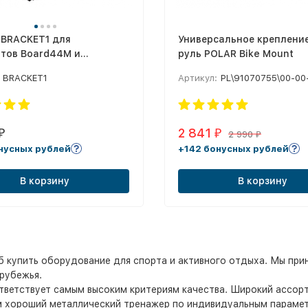
 BRACKET1 для
Универсальное креплени
итов Board44M и
руль POLAR Bike Mount
0M
BRACKET1
Артикул:
PL\91070755\00-00
2 841
₽
₽
2 990
₽
нусных рублей
+142 бонусных рублей
В корзину
В корзину
б купить оборудование для спорта и активного отдыха. Мы пр
рубежья.
ответствует самым высоким критериям качества. Широкий ассо
 хороший металлический тренажер по индивидуальным параметр