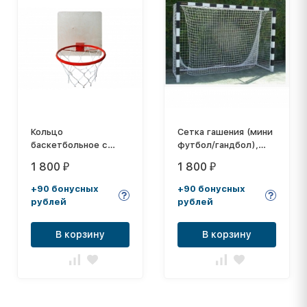
Кольцо
Сетка гашения (мини
баскетбольное с
футбол/гандбол),
сеткой d=380 мм
толщина нити: 2,2
1 800
1 800
₽
₽
мм
+90 бонусных
+90 бонусных
рублей
рублей
В корзину
В корзину