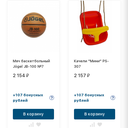
Мяч баскетбольный
Качели "Мини" PS-
Jögel JB-100 №7
307
2 154
2 157
₽
₽
+107 бонусных
+107 бонусных
рублей
рублей
В корзину
В корзину