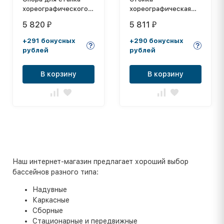
хореографического
хореографическая
однорядного
напольная двухрядная
5 820
5 811
₽
₽
напольного (крайние,
пара)
+291 бонусных
+290 бонусных
рублей
рублей
В корзину
В корзину
Наш интернет-магазин предлагает хороший выбор
бассейнов разного типа:
Надувные
Каркасные
Сборные
Стационарные и передвижные