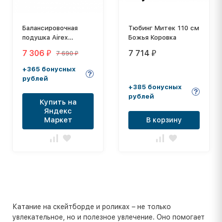
Балансировочная
Тюбинг Митек 110 см
подушка Airex
Божья Коровка
Balance-Palance-pad
7 306
7 714
7 690
₽
₽
₽
Solid
+365 бонусных
рублей
+385 бонусных
рублей
Купить на
Яндекс
Маркет
В корзину
Катание на скейтборде и роликах – не только
увлекательное, но и полезное увлечение. Оно помогает