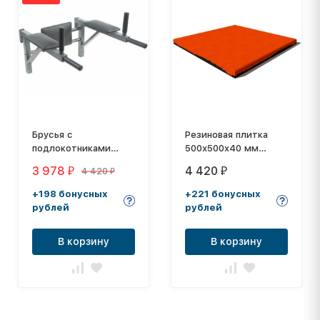
Брусья с
Резиновая плитка
подлокотниками
500х500x40 мм
EffectSport БП антик-
"ЛАЙТ" Premium
3 978
4 420
4 420
₽
₽
₽
серебро
+198 бонусных
+221 бонусных
рублей
рублей
В корзину
В корзину