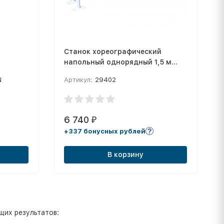
Станок хореографический
напольный однорядный 1,5 м
(перекладина D-40 мм береза)
N
Артикул:
29402
6 740
₽
+337 бонусных рублей
В корзину
щих результатов: