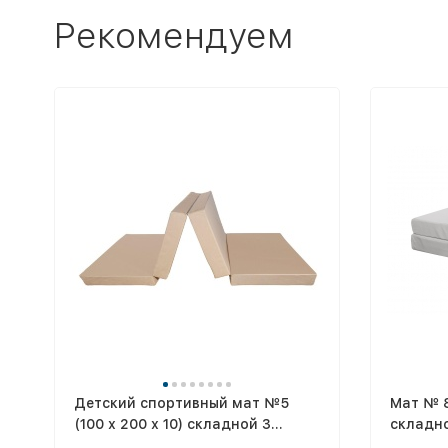
Рекомендуем
Детский спортивный мат №5
Мат № 8
(100 х 200 х 10) складной 3
складн
сложения, бежевый
SPORT"