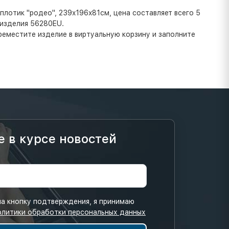
плотик "родео", 239x196x81см, цена составляет всего 5
 изделия 56280EU.
ереместите изделие в виртуальную корзину и заполните
е в курсе новостей
а кнопку подтверждения, я принимаю
олитики обработки персональных данных