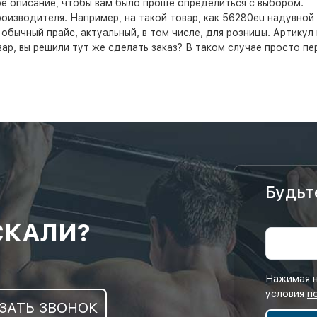
е описание, чтобы вам было проще определиться с выбором.
оизводителя. Например, на такой товар, как 56280eu надувной 
а обычный прайс, актуальный, в том числе, для розницы. Артикул
вар, вы решили тут же сделать заказ? В таком случае просто п
Будьт
СКАЛИ?
Нажимая н
условия
п
ЗАТЬ ЗВОНОК