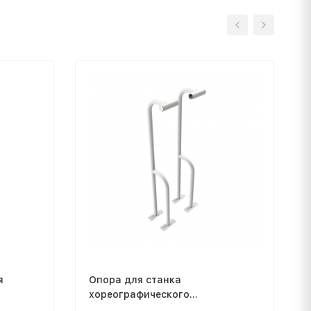
я
Опора для станка
хореографического
однорядного напольного