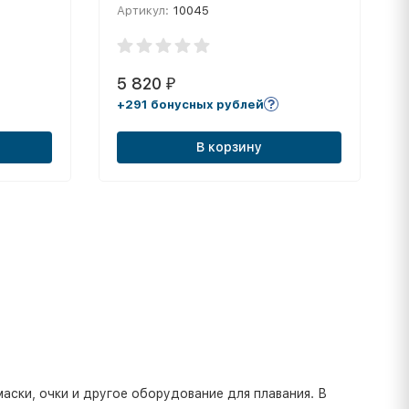
Артикул:
10045
(крайние, пара)
5 820
₽
+291 бонусных рублей
В корзину
аски, очки и другое оборудование для плавания. В