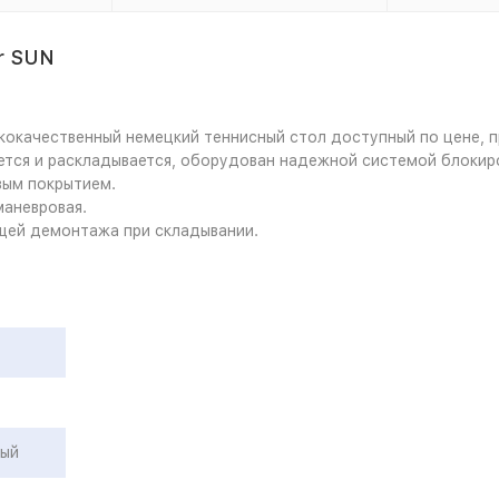
er SUN
кокачественный немецкий теннисный стол доступный по цене, п
ется и раскладывается, оборудован надежной системой блокир
вым покрытием.
маневровая.
щей демонтажа при складывании.
ный