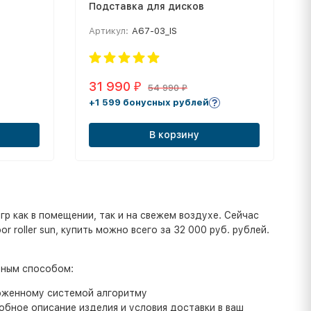
Подставка для дисков
Артикул:
A67-03_IS
31 990
₽
54 990
₽
+1 599 бонусных рублей
В корзину
гр как в помещении, так и на свежем воздухе. Сейчас
 roller sun, купить можно всего за 32 000 руб. рублей.
бным способом:
ложенному системой алгоритму
бное описание изделия и условия доставки в ваш