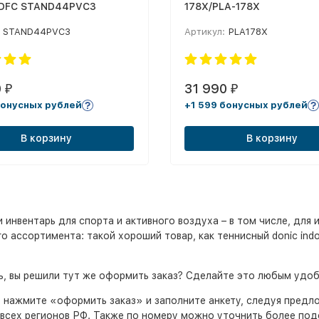
 DFC STAND44PVC3
178X/PLA-178X
STAND44PVC3
Артикул:
PLA178X
0
31 990
₽
₽
бонусных рублей
+1 599 бонусных рублей
В корзину
В корзину
нвентарь для спорта и активного воздуха – в том числе, для и
ассортимента: такой хороший товар, как теннисный donic indoor
рь, вы решили тут же оформить заказ? Сделайте это любым удо
, нажмите «оформить заказ» и заполните анкету, следуя пред
всех регионов РФ. Также по номеру можно уточнить более подо