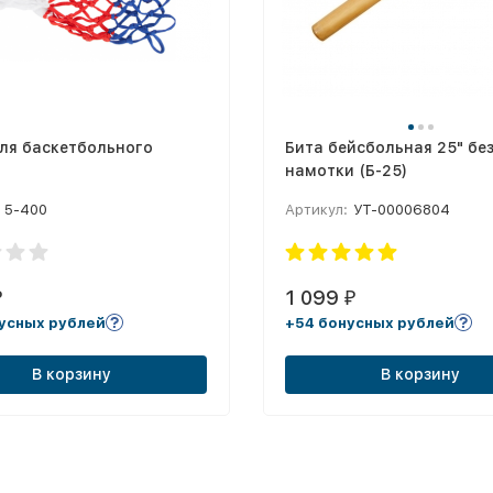
ля баскетбольного
Бита бейсбольная 25" бе
намотки (Б-25)
5-400
Артикул:
УТ-00006804
1 099
₽
₽
усных рублей
+54 бонусных рублей
В корзину
В корзину