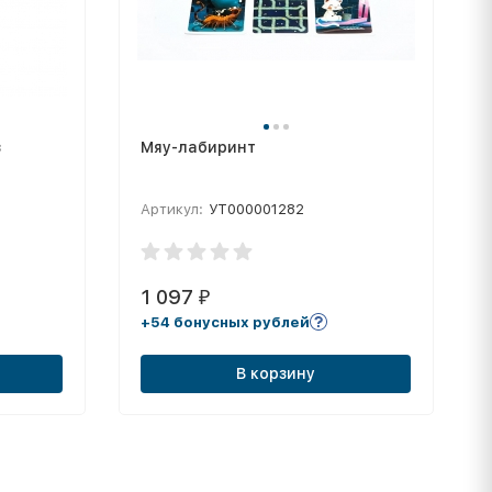
з
Мяу-лабиринт
Артикул:
УТ000001282
1 097
₽
+54 бонусных рублей
В корзину