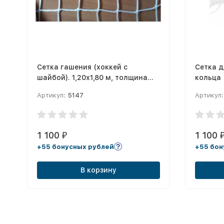
Сетка гашения (хоккей с
Сетка д
шайбой). 1,20х1,80 м, толщина
кольца
нити 2,2 мм
Артикул:
5147
Артикул:
1 100
1 100
₽
+55 бонусных рублей
+55 бон
В корзину