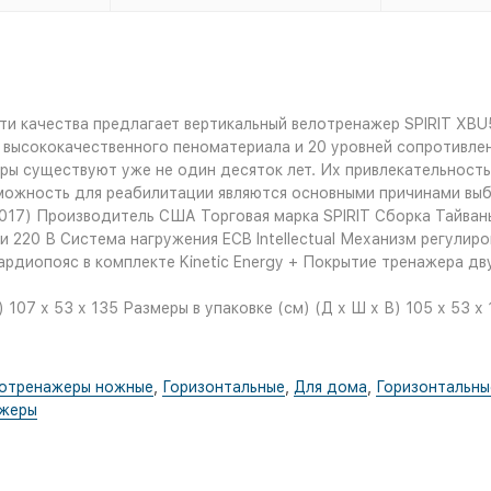
 качества предлагает вертикальный велотренажер SPIRIT XBU55
з высококачественного пеноматериала и 20 уровней сопротивле
ры существуют уже не один десяток лет. Их привлекательност
зможность для реабилитации являются основными причинами вы
7) Производитель США Торговая марка SPIRIT Сборка Тайвань
 220 В Система нагружения ECB Intellectual Механизм регулир
кардиопояс в комплекте Kinetic Energy + Покрытие тренажера 
107 х 53 х 135 Размеры в упаковке (см) (Д х Ш х В) 105 х 53 х 
отренажеры ножные
,
Горизонтальные
,
Для дома
,
Горизонтальны
ажеры