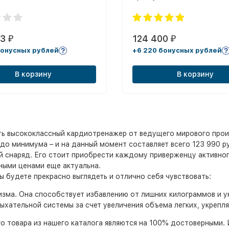
93
124 400
₽
₽
бонусных рублей
+6 220 бонусных рублей
В корзину
В корзину
ть высококлассный кардиотренажер от ведущего мирового прои
до минимума – и на данный момент составляет всего 123 990 ру
й снаряд. Его стоит приобрести каждому приверженцу активно
ными ценами еще актуальна.
 будете прекрасно выглядеть и отлично себя чувствовать:
изма. Она способствует избавлению от лишних килограммов и 
ыхательной системы за счет увеличения объема легких, укрепл
о товара из нашего каталога являются на 100% достоверными. 