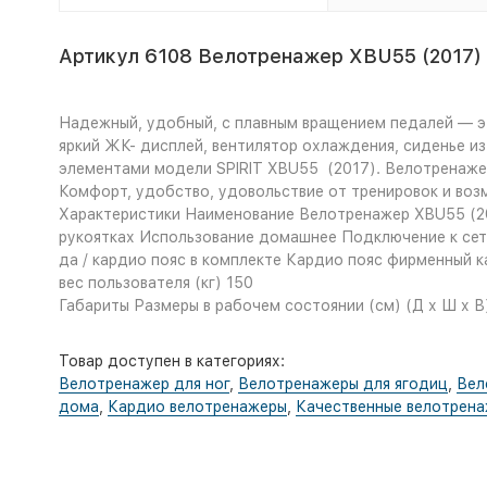
Артикул 6108 Велотренажер XBU55 (2017)
Надежный, удобный, с плавным вращением педалей — эти
яркий ЖК- дисплей, вентилятор охлаждения, сиденье и
элементами модели SPIRIT XBU55 (2017). Велотренаже
Комфорт, удобство, удовольствие от тренировок и во
Характеристики
Наименование Велотренажер XBU55 (201
рукоятках Использование домашнее Подключение к сети
да / кардио пояс в комплекте Кардио пояс фирменный 
вес пользователя (кг) 150
Габариты
Размеры в рабочем состоянии (см) (Д х Ш х В) 
Товар доступен в категориях:
Велотренажер для ног
,
Велотренажеры для ягодиц
,
Вел
дома
,
Кардио велотренажеры
,
Качественные велотрен