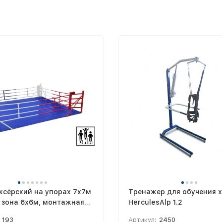
ксёрский на упорах 7х7м
Тренажер для обучения 
 зона 6х6м, монтажная
HerculesAlp 1.2
ка 7х7м) DNN
193
Артикул:
2450