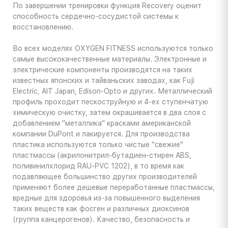
По завершении тренировки функция Recovery оценит
способность сердечно-сосудистой системы к
восстановлению.
Во всех моделях OXYGEN FITNESS используются только
самые высококачественные материалы. Электронные и
электрические компоненты производятся на таких
известных японских и тайваньских заводах, как Fuji
Electric, AIT Japan, Edison-Opto и других. Металлический
профиль проходит пескоструйную и 4-ех ступенчатую
химическую очистку, затем окрашивается в два слоя с
добавлением "металлика" красками американской
компании DuPont и лакируется. Для производства
пластика используются только чистые "свежие"
пластмассы (акрилонитрил-бутадиен-стирен ABS,
поливинилхлорид RAU-PVC 1202), в то время как
подавляющее большинство других производителей
применяют более дешевые переработанные пластмассы,
вредные для здоровья из-за повышенного выделения
таких веществ как фосген и различных диоксинов
(группа канцерогенов). Качество, безопасность и