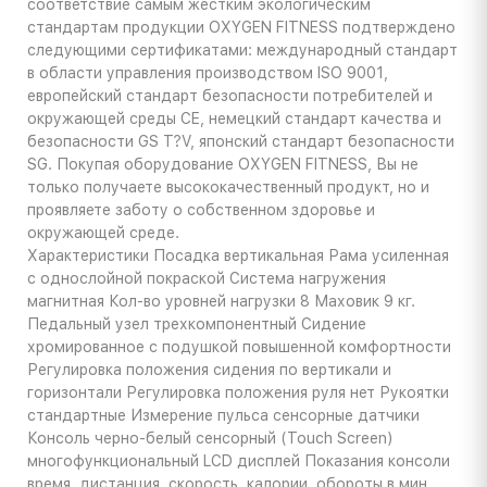
соответствие самым жестким экологическим
стандартам продукции OXYGEN FITNESS подтверждено
следующими сертификатами: международный стандарт
в области управления производством ISO 9001,
европейский стандарт безопасности потребителей и
окружающей среды CE, немецкий стандарт качества и
безопасности GS T?V, японский стандарт безопасности
SG. Покупая оборудование OXYGEN FITNESS, Вы не
только получаете высококачественный продукт, но и
проявляете заботу о собственном здоровье и
окружающей среде.
Характеристики
Посадка вертикальная Рама усиленная
с однослойной покраской Система нагружения
магнитная Кол-во уровней нагрузки 8 Маховик 9 кг.
Педальный узел трехкомпонентный Сидение
хромированное с подушкой повышенной комфортности
Регулировка положения сидения по вертикали и
горизонтали Регулировка положения руля нет Рукоятки
стандартные Измерение пульса сенсорные датчики
Консоль черно-белый сенсорный (Touch Screen)
многофункциональный LCD дисплей Показания консоли
время, дистанция, скорость, калории, обороты в мин.,