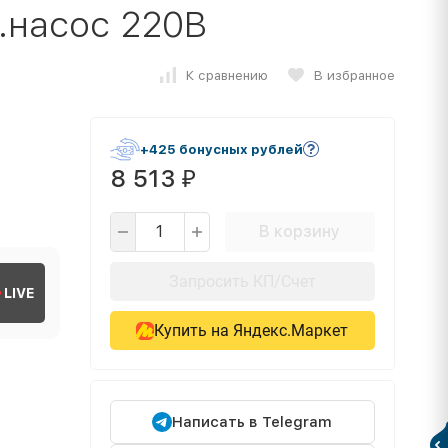
.насос 220В
К сравнению
В избранное
+425 бонусных рублей
8 513
₽
В корзину
Запросить КП/Счет
LIVE
Купить на Яндекс.Маркет
Написать в Telegram