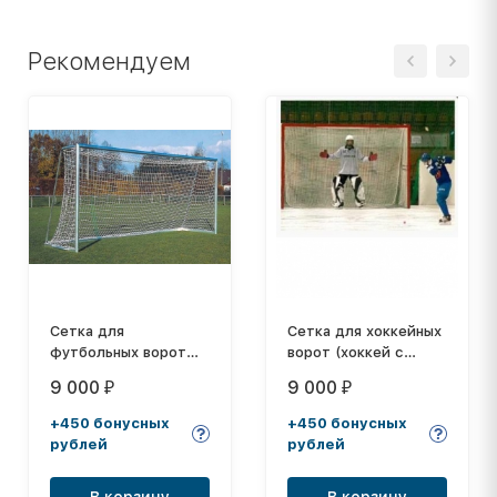
Рекомендуем
Сетка для
Сетка для хоккейных
футбольных ворот
ворот (хоккей с
7,5 м, толщина нити
мячом), размер:
9 000
9 000
₽
₽
3,0 мм
2,14х3,66х0,90х1,20
м, толщина нити: 5,0
+450 бонусных
+450 бонусных
мм
рублей
рублей
В корзину
В корзину