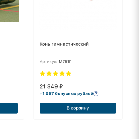
Конь гимнастический
Артикул:
М751Г
21 349
₽
+1 067 бонусных рублей
В корзину