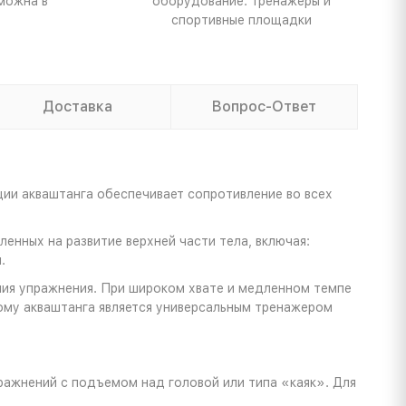
можна в
оборудование: тренажеры и
спортивные площадки
Доставка
Вопрос-Ответ
ции акваштанга обеспечивает сопротивление во всех
енных на развитие верхней части тела, включая:
.
ния упражнения. При широком хвате и медленном темпе
тому акваштанга является универсальным тренажером
ражнений с подъемом над головой или типа «каяк». Для