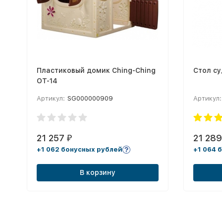
Пластиковый домик Ching-Ching
Стол су
ОТ-14
Артикул:
SG000000909
Артикул:
21 257
21 28
₽
+1 062 бонусных рублей
+1 064 
В корзину