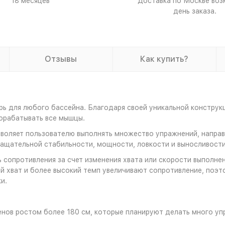
18 месяцев
Доставка по Москве воз
день заказа.
Отзывы
Как купить?
арь для любого бассейна. Благодаря своей уникальной конструк
рорабатывать все мышцы.
воляет пользователю выполнять множество упражнений, направл
вращательной стабильности, мощности, ловкости и выносливости
 сопротивления за счет изменения хвата или скорости выполне
ий хват и более высокий темп увеличивают сопротивление, поэ
и.
нов ростом более 180 см, которые планируют делать много уп