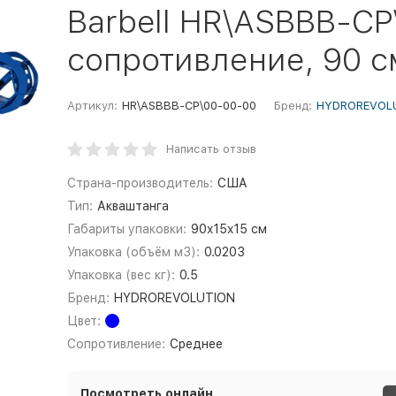
Barbell HR\ASBBB-C
сопротивление, 90 с
Артикул:
HR\ASBBB-CP\00-00-00
Бренд:
HYDROREVOL
Написать отзыв
Страна-производитель:
США
Тип:
Акваштанга
Габариты упаковки:
90x15x15 см
Упаковка (объём м3):
0.0203
Упаковка (вес кг):
0.5
Бренд:
HYDROREVOLUTION
Цвет:
Сопротивление:
Среднее
Посмотреть онлайн