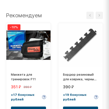
Рекомендуем
-10%
Манжета для
Бордюр резиновый
тренировок F11
для коврика, черный,
толщина 20 мм
351
390
390
₽
₽
₽
+17 бонусных
+19 бонусных
рублей
рублей