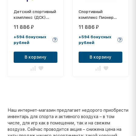
Детский спортивный
Спортивный
комплекс (ДСК)
комплекс Пионер
"Пионер-С2Н", сине-
С2Н белый
11 886
11 886
₽
₽
желтый
+594 бонусных
+594 бонусных
рублей
рублей
В корзину
В корзину
Наш интернет-магазин предлагает недорого приобрести
инвентарь для спорта и активного воздуха – в том
числе, для игр как в помещении, так и на свежем
воздухе. Сейчас проводится акция – снижена цена на
хиты продаж нашего ассортимента: такой хороший