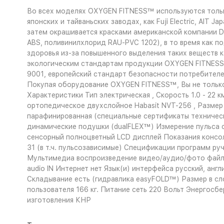
Во всех моделях OXYGEN FITNESS™ используются тольк
японских и тайваньских заводах, как Fuji Electric, AIT
затем окрашивается красками американской компании D
ABS, поливинилхлорид RAU-PVC 1202), в то время как
здоровья из-за повышенного выделения таких веществ к
экологическим стандартам продукции OXYGEN FITNESS
9001, европейский стандарт безопасности потребителе
Покупая оборудование OXYGEN FITNESS™, Вы не только 
Характеристики
Тип электрическая , Скорость 1.0 - 22 км
ортопедическое двухслойное Habasit NVT-256 , Размер б
парафинированная (специальные сертификаты техническ
динамические подушки (dualFLEX™) Измерение пульса с
сенсорный полноцветный LCD дисплей Показания консоли
31 (в т.ч. пульсозависимые) Спецификации программ ру
Мультимедиа воспроизведение видео/аудио/фото файлов,
audio IN Интернет нет Язык(и) интерфейса русский, ан
Складывание есть (гидравлика easyFOLD™) Размер в сл
пользователя 166 кг. Питание сеть 220 Вольт Энергосб
изготовления КНР