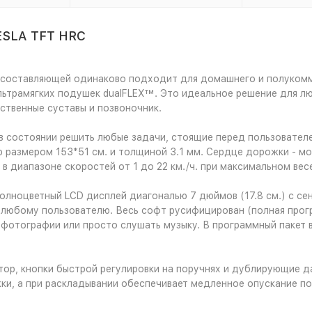
ESLA TFT HRC
составляющей одинаково подходит для домашнего и полукомм
льтрамягких подушек dualFLEX™. Это идеальное решение для л
бственные суставы и позвоночник.
в состоянии решить любые задачи, стоящие перед пользовател
азмером 153*51 см. и толщиной 3.1 мм. Сердце дорожки - мощне
диапазоне скоростей от 1 до 22 км./ч. при максимальном весе
ноцветный LCD дисплей диагональю 7 дюймов (17.8 см.) с сенс
о любому пользователю. Весь софт русифицирован (полная про
фотографии или просто слушать музыку. В программный пакет 
ор, кнопки быстрой регулировки на поручнях и дублирующие да
, а при раскладывании обеспечивает медленное опускание пол