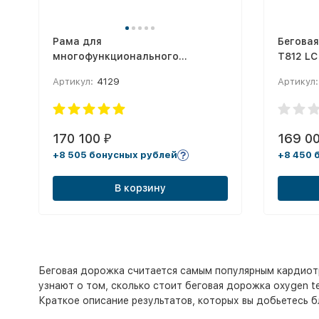
Рама для
Бегова
многофункционального
T812 LC
тренинга- Треугольник средняя
Артикул:
4129
Артикул:
№1
170 100
169 0
₽
+8 505 бонусных рублей
+8 450 
В корзину
Беговая дорожка считается самым популярным кардиотр
узнают о том, сколько стоит беговая дорожка oxygen tes
Краткое описание результатов, которых вы добьетесь б