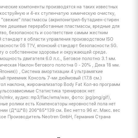
ические компоненты производятся на таких известных
пескоструйную и 4-ех ступенчатую химическую очистку,
е "свежие" пластмассы (акрилонитрил-бутадиен-стирен
олее дешевые переработанные пластмассы, вредные для
ство, безопасность и соответствие самым жестким
тандарт в области управления производством ISO
асности GS T?V, японский стандарт безопасности SG.
ту о собственном здоровье и окружающей среде.
ая мощность двигателя 6.0 л.с., Беговое полотно 3.1 мм.
ическая Наклон бегового полотна 0 - 20% , Дека 18 мм.
пония)) , Система амортизации 4 ультрамягкие
й приемник Консоль 7-ми дюймовый (17.8 см.)
угол наклона, жироанализатор Body Fat Кол-во программ
пульсозависимые Статистика тренировок нет
mkv, аудио: mp3/flac/wma/wav, фото: jpg/png/gif),
очные ролики есть Компенсаторы неровностей пола нет
ии (Д*Ш*В) 206*85*139 см. Вес нетто 96 кг. Макс. вес
ское Производитель Neotren GmbH, Германия Страна