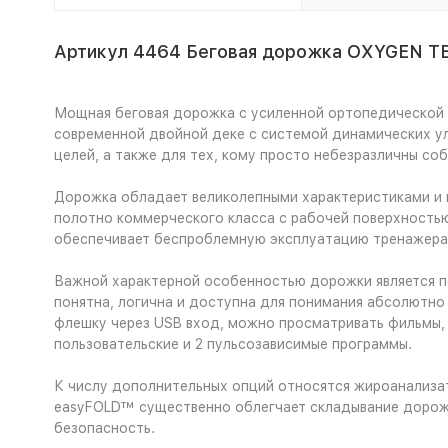
Артикул 4464 Беговая дорожка OXYGEN T
Мощная беговая дорожка с усиленной ортопедической 
современной двойной деке с системой динамических у
целей, а также для тех, кому просто небезразличны со
Дорожка обладает великолепными характеристиками и 
полотно коммерческого класса с рабочей поверхностью р
обеспечивает беспроблемную эксплуатацию тренажера в 
Важной характерной особенностью дорожки является пол
понятна, логична и доступна для понимания абсолютн
флешку через USB вход, можно просматривать фильмы, 
пользовательские и 2 пульсозависимые программы.
К числу дополнительных опций относятся жироанализат
easyFOLD™ существенно облегчает складывание дорожки
безопасность.