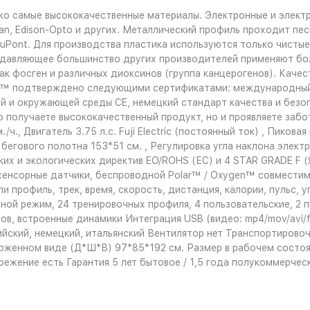
о самые высококачественные материалы. Электронные и электр
 Japan, Edison-Opto и других. Металлический профиль проходит 
uPont. Для производства пластика используются только чисты
 подавляющее большинство других производителей применяют б
ак фосген и различных диоксинов (группа канцерогенов). Каче
™ подтверждено следующими сертификатами: международный с
й и окружающей среды CE, немецкий стандарт качества и безоп
получаете высококачественный продукт, но и проявляете забо
./ч., Двигатель 3.75 л.с. Fuji Electric (постоянный ток) , Пиков
егового полотна 153*51 см. , Регулировка угла наклона электр
их и экологических директив EO/ROHS (ЕС) и 4 STAR GRADE F (Я
енсорные датчики, беспроводной Polar™ / Oxygen™ совместимы
 профиль, трек, время, скорость, дистанция, калории, пульс, 
чной режим, 24 тренировочных профиля, 4 пользовательские, 2 
 встроенные динамики Интеграция USB (видео: mp4/mov/avi/flv/
глийский, немецкий, итальянский Вентилятор нет Транспортиров
оженном виде (Д*Ш*В) 97*85*192 см. Размер в рабочем состоян
ережение есть Гарантия 5 лет бытовое / 1,5 года полукоммерче