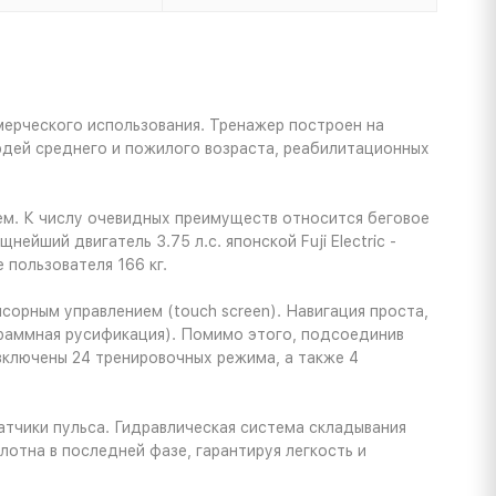
ерческого использования. Тренажер построен на
юдей среднего и пожилого возраста, реабилитационных
ем. К числу очевидных преимуществ относится беговое
йший двигатель 3.75 л.с. японской Fuji Electric -
 пользователя 166 кг.
орным управлением (touch screen). Навигация проста,
граммная русификация). Помимо этого, подсоединив
включены 24 тренировочных режима, а также 4
тчики пульса. Гидравлическая система складывания
отна в последней фазе, гарантируя легкость и