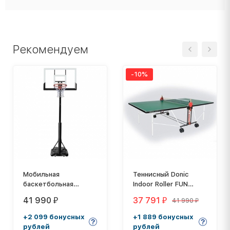
Рекомендуем
-10%
Мобильная
Теннисный Donic
баскетбольная
Indoor Roller FUN
стойка 56" DFC
зеленый
41 990
37 791
41 990
₽
₽
₽
STAND56P
+2 099 бонусных
+1 889 бонусных
рублей
рублей