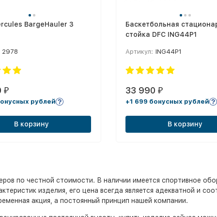
rcules BargeHauler 3
Баскетбольная стациона
стойка DFC ING44P1
2978
Артикул:
ING44P1
0
33 990
₽
₽
бонусных рублей
+1 699 бонусных рублей
В корзину
В корзину
ров по честной стоимости. В наличии имеется спортивное обо
ктеристик изделия, его цена всегда является адекватной и соо
временная акция, а постоянный принцип нашей компании.