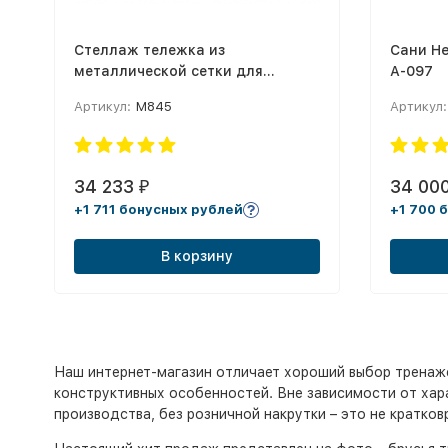
Стеллаж тележка из
Сани He
металлической сетки для
А-097
хранения мячей и
Артикул:
М845
Артикул:
спортинвентаря,с замком, на
колесиках
34 233
34 00
₽
+1 711 бонусных рублей
+1 700 
В корзину
Наш интернет-магазин отличает хороший выбор тренаже
конструктивных особенностей. Вне зависимости от хара
производства, без розничной накрутки – это не кратко