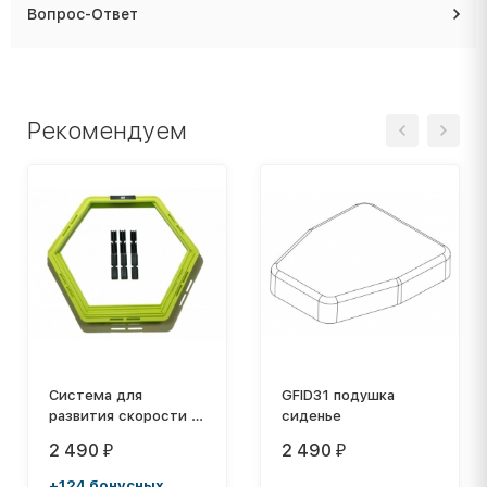
Вопрос-Ответ
Рекомендуем
Система для
GFID31 подушка
развития скорости и
сиденье
ловкости 6 сот
2 490
2 490
₽
₽
+124 бонусных