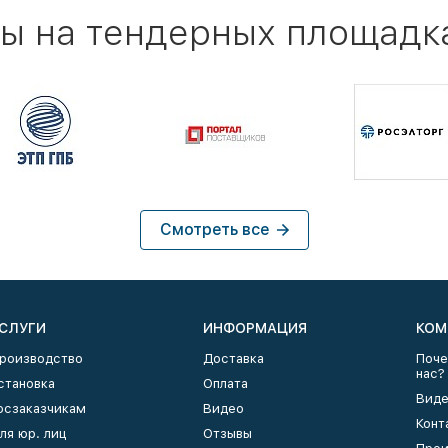
ы на тендерных площадк
Смотреть все
СЛУГИ
ИНФОРМАЦИЯ
КОМ
роизводство
Доставка
Поче
нас?
становка
Оплата
Виде
осзаказчикам
Видео
Конт
ля юр. лиц
Отзывы