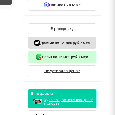
Написать в MAX
В рассрочку
Долями по 121480 руб. / мес.
Сплит по 121480 руб. / мес.
Не устроила цена?
В подарок:
Курс по достижению целей
в спорте