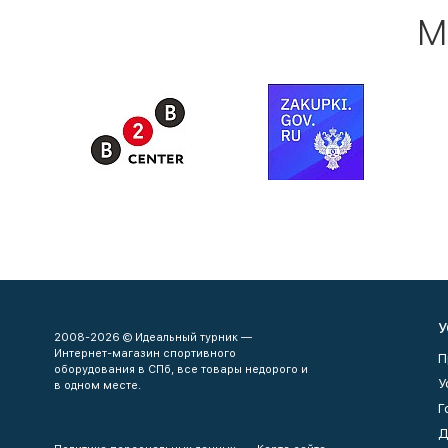
М
У
2008-2026 © Идеальный турник —
Интернет-магазин спортивного
П
оборудования в СПб, все товары недорого и
У
в одном месте.
Г
Д