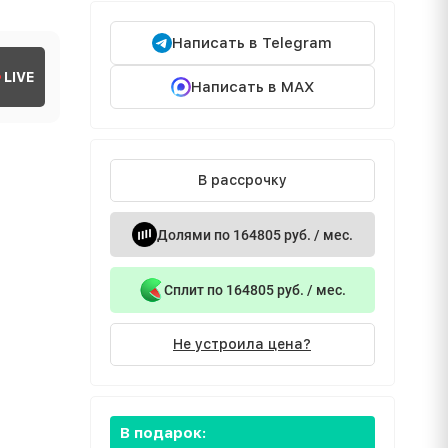
Написать в Telegram
LIVE
Написать в MAX
В рассрочку
Долями по 164805 руб. / мес.
Сплит по 164805 руб. / мес.
Не устроила цена?
В подарок: