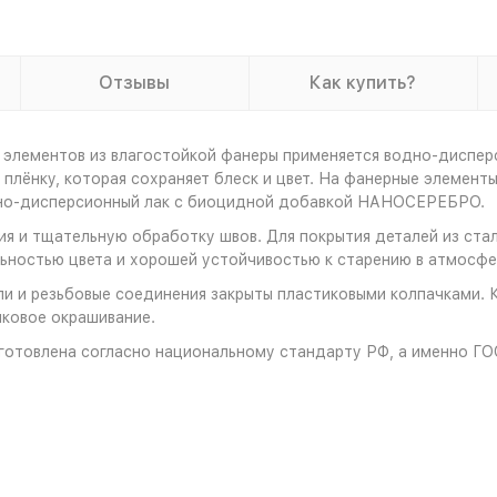
Отзывы
Как купить?
 элементов из влагостойкой фанеры применяется водно-диспер
плёнку, которая сохраняет блеск и цвет. На фанерные элемент
дно-дисперсионный лак с биоцидной добавкой НАНОСЕРЕБРО.
я и тщательную обработку швов. Для покрытия деталей из стал
ностью цвета и хорошей устойчивостью к старению в атмосфе
и и резьбовые соединения закрыты пластиковыми колпачками. 
ковое окрашивание.
готовлена согласно национальному стандарту РФ, а именно Г