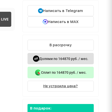
Написать в Telegram
LIVE
Написать в MAX
В рассрочку
Долями по 164870 руб. / мес.
Сплит по 164870 руб. / мес.
Не устроила цена?
В подарок: