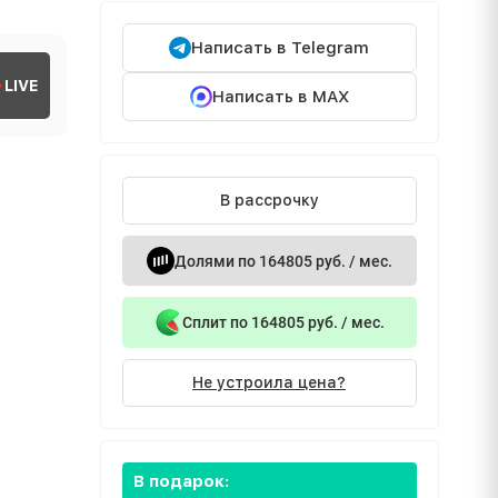
Написать в Telegram
LIVE
Написать в MAX
В рассрочку
Долями по 164805 руб. / мес.
Сплит по 164805 руб. / мес.
Не устроила цена?
В подарок: