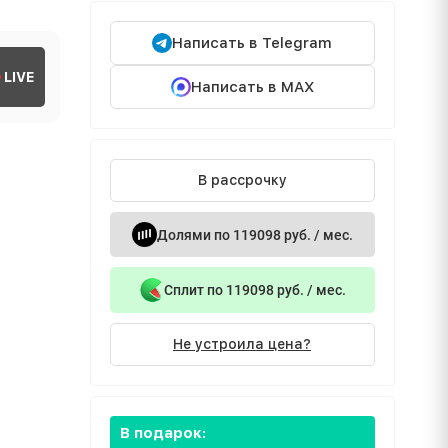
Написать в Telegram
LIVE
Написать в MAX
В рассрочку
Долями по 119098 руб. / мес.
Сплит по 119098 руб. / мес.
Не устроила цена?
В подарок: