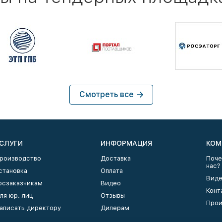
Смотреть все
СЛУГИ
ИНФОРМАЦИЯ
КОМ
роизводство
Доставка
Поче
нас?
становка
Оплата
Виде
осзаказчикам
Видео
Конт
ля юр. лиц
Отзывы
Прои
аписать директору
Дилерам