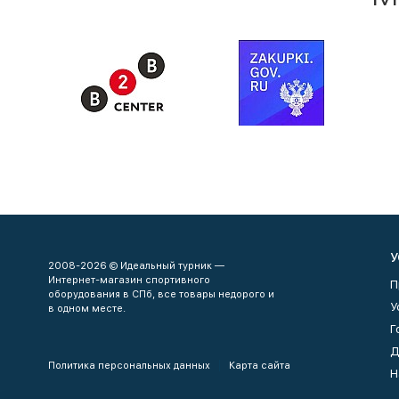
У
2008-2026 © Идеальный турник —
Интернет-магазин спортивного
П
оборудования в СПб, все товары недорого и
У
в одном месте.
Г
Д
Политика персональных данных
Карта сайта
Н