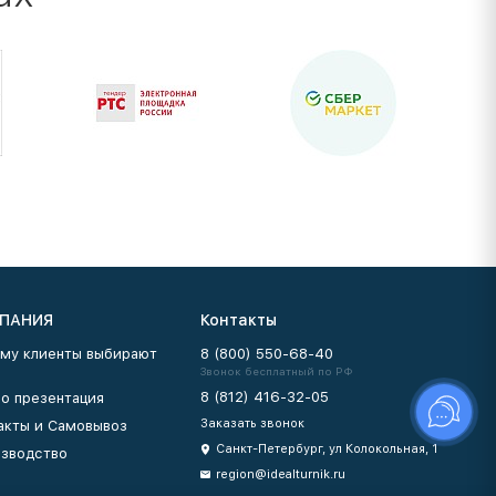
ПАНИЯ
Контакты
му клиенты выбирают
8 (800) 550-68-40
Звонок бесплатный по РФ
8 (812) 416-32-05
о презентация
Заказать звонок
акты и Самовывоз
Санкт-Петербург, ул Колокольная, 1
зводство
region@idealturnik.ru