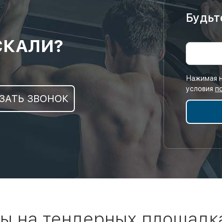
Будьт
СКАЛИ?
Нажимая н
условия
п
ЗАТЬ ЗВОНОК
ы на тендерных площадк