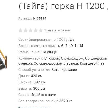
(Тайга) горка Н 1200
Артикул:
Н135134
Написать отзыв
Сертифицирование по ГОСТу:
Да
Возрастная категория:
4-6, 7-10, 11-14
Размещение:
На улице
Комплектация:
С горкой, С рукоходом, Со шведской
стенкой, Со скалодромом, Лесенка, Кольцевой лаз
Способ установки:
Бетонирование
Длина:
426 см
Ширина:
597 см
Высота:
300 см
Серия:
Играйте с нами
Вес товара (основной):
357.9 кг