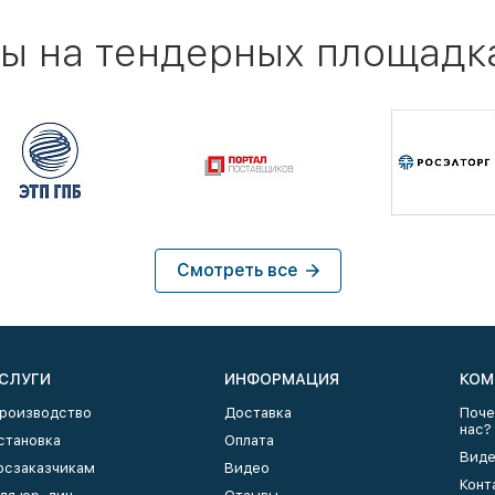
ы на тендерных площадк
Смотреть все
СЛУГИ
ИНФОРМАЦИЯ
КОМ
роизводство
Доставка
Поче
нас?
становка
Оплата
Виде
осзаказчикам
Видео
Конт