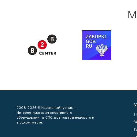
М
У
2008-2026 © Идеальный турник —
Интернет-магазин спортивного
П
оборудования в СПб, все товары недорого и
У
в одном месте.
Г