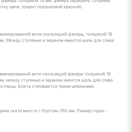
й фанеры толщиной 18 мм, фанера окрашена. Опорный
тку швов, покрыт порошковой краской).
 ламинированной анти-скользящей фанеры, толщиной 18
м. Между ступенью и экраном имеется щель для слива
 ламинированной анти-скользящей фанеры толщиной 18
м, между ступенью и экраном имеется щель для слива
лестницы. Борта стягиваются тремя шпильками
рина ската вместе с бортом-760 мм. Размер горки -