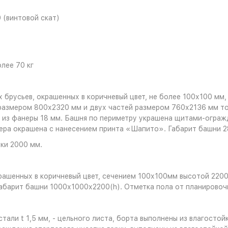
 (винтовой скат)
лее 70 кг
 брусьев, окрашенных в коричневый цвет, не более 100х100 мм,
размером 800х2320 мм и двух частей размером 760х2136 мм то
ки из фанеры 18 мм. Башня по периметру украшена щитами-огра
ра окрашена с нанесением принта «Шапито». Габарит башни 2
ки 2000 мм.
крашенных в коричневый цвет, сечением 100х100мм высотой 220
абарит башни 1000х1000х2200(h). Отметка пола от планирово
тали t 1,5 мм, - цельного листа, борта выполнены из влагост