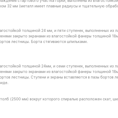
аждения стартового участка горки, выполнены из влагостойко
тром 32 мм (металл имеет плавные радиусы и тщательную обрабо
лагостойкой толщиной 24 мм, и пяти ступенек, выполненных из
енями закрыто экранами из влагостойкой фанеры толщиной 18м
ортов лестницы. Борта стягиваются шпильками.
лагостойкой толщиной 24мм, и семи ступенек, выполненных из
енями закрыто экранами из влагостойкой фанеры толщиной 18м
ортов лестницы. Ступени и экраны вставляются в пазы бортов 
виде.
толб (2500 мм) вокруг которого спиралью расположен скат, ши