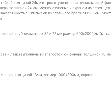
стойкой толщиной 24мм и трех ступенек из антискользящей фа
неры толщиной 24 мм, между ступенью и экраном имеется щель
гиваются шестью шпильками из стального профиля Ø10 мм. Мост
м
стальных труб диаметром 32 и 22 мм размер 600х2000мм (мета
рта и лавки выполнены из влагостойкой фанеры толщиной 18 м
й фанеры толщиной 18мм, размер 1000х800мм, окрашен.