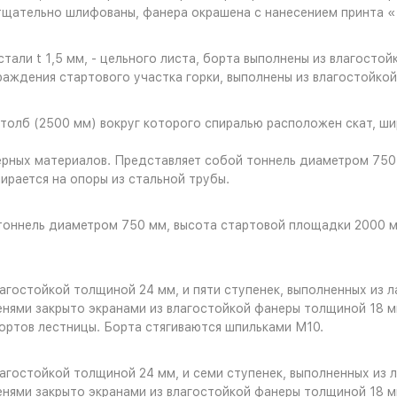
тщательно шлифованы, фанера окрашена с нанесением принта 
тали t 1,5 мм, - цельного листа, борта выполнены из влагост
аждения стартового участка горки, выполнены из влагостойко
толб (2500 мм) вокруг которого спиралью расположен скат, ши
мерных материалов. Представляет собой тоннель диаметром 750
ирается на опоры из стальной трубы.
тоннель диаметром 750 мм, высота стартовой площадки 2000 м
лагостойкой толщиной 24 мм, и пяти ступенек, выполненных из
нями закрыто экранами из влагостойкой фанеры толщиной 18 м
бортов лестницы. Борта стягиваются шпильками М10.
лагостойкой толщиной 24 мм, и семи ступенек, выполненных из
нями закрыто экранами из влагостойкой фанеры толщиной 18 м