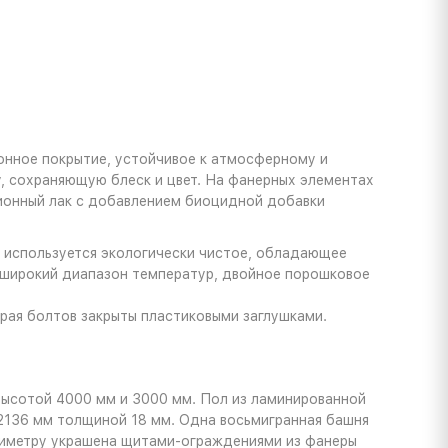
онное покрытие, устойчивое к атмосферному и
 сохраняющую блеск и цвет. На фанерных элементах
ионный лак с добавлением биоцидной добавки
и используется экологически чистое, обладающее
 широкий диапазон температур, двойное порошковое
рая болтов закрыты пластиковыми заглушками.
 высотой 4000 мм и 3000 мм. Пол из ламинированной
2136 мм толщиной 18 мм. Одна восьмигранная башня
ериметру украшена щитами-ограждениями из фанеры