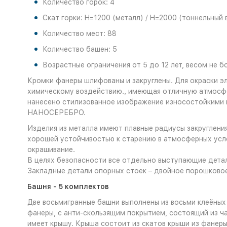
Количество горок: 4
Скат горки: H=1200 (металл) / H=2000 (тоннельный 
Количество мест: 88
Количество башен: 5
Возрастные ограничения от 5 до 12 лет, весом не бо
Кромки фанеры шлифованы и закруглены. Для окраски э
химическому воздействию., имеющая отличную атмосфе
нанесено стилизованное изображение износостойкими 
НАНОСЕРЕБРО.
Изделия из металла имеют плавные радиусы закруглени
хорошей устойчивостью к старению в атмосферных усл
окрашивание.
В целях безопасности все отдельно выступающие детал
Закладные детали опорных стоек – двойное порошково
Башня - 5 комплектов
Две восьмигранные башни выполнены из восьми клеёных 
фанеры, с анти-скользящим покрытием, состоящий из ч
имеет крышу. Крыша состоит из скатов крыши из фанер