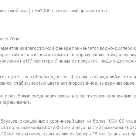
винтовой скат) / H=2000 (тоннельный прямой скат)
лее 70 кг
лементов из влагостойкой фанеры применяется водно-дисперси
ростойкость и износостойкость и образующая стойкую пленку,
красками на UV-принтере. Финишное покрытие - водно-дисперс
я и тщательную обработку швов. Для покрытия изделий из стал
овиях, стабильностью цвета антикоррозийное, выдерживающее
и и резьбовые соединения закрыты пластиковыми колпачками, к
е окрашивание.
брусьев, окрашенных в коричневый цвет, не более 100х100 мм,
асти пола размером 800х2320 мм и двух частей размером 760х
ы 12 мм, скаты опираются на арки из фанеры 18 мм. Башня по п