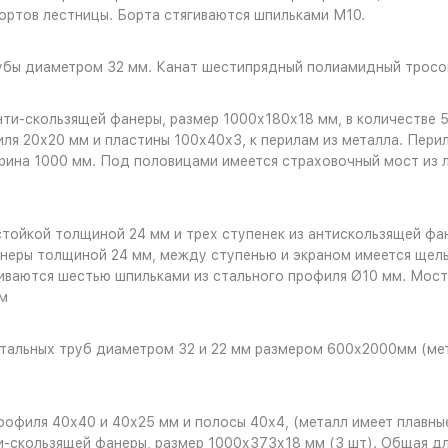
бортов лестницы. Борта стягиваются шпильками М10.
рубы диаметром 32 мм. Канат шестипрядный полиамидный тросо
нти-скользящей фанеры, размер 1000х180х18 мм, в количестве 
ля 20х20 мм и пластины 100х40х3, к перилам из металла. Пери
рина 1000 мм. Под половицами имеется страховочный мост из 
стойкой толщиной 24 мм и трех ступенек из антискользящей ф
неры толщиной 24 мм, между ступенью и экраном имеется щель
гиваются шестью шпильками из стального профиля Ø10 мм. Мост
м
стальных труб диаметром 32 и 22 мм размером 600х2000мм (ме
профиля 40х40 и 40х25 мм и полосы 40х4, (металл имеет плавн
и-скользящей фанеры, размер 1000х373х18 мм (3 шт). Общая дл