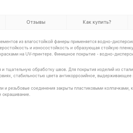
Отзывы
Как купить?
лементов из влагостойкой фанеры применяется водно-дисперси
ростойкость и износостойкость и образующая стойкую пленку,
красками на UV-принтере. Финишное покрытие - водно-дисперс
я и тщательную обработку швов. Для покрытия изделий из стал
овиях, стабильностью цвета антикоррозийное, выдерживающее
и и резьбовые соединения закрыты пластиковыми колпачками, к
е окрашивание.