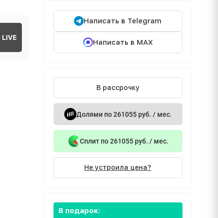
Написать в Telegram
LIVE
Написать в MAX
В рассрочку
Долями по 261055 руб. / мес.
Сплит по 261055 руб. / мес.
Не устроила цена?
В подарок: