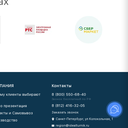
ах
ПАНИЯ
Контакты
му клиенты выбирают
8 (800) 550-68-40
Звонок бесплатный по РФ
8 (812) 416-32-05
о презентация
Заказать звонок
акты и Самовывоз
Санкт-Петербург, ул Колокольная, 1
зводство
region@idealturnik.ru