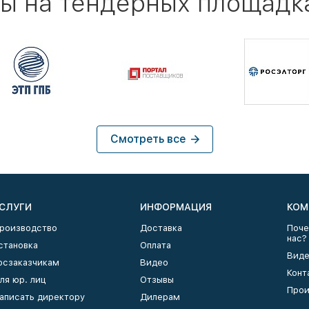
ы на тендерных площадк
Смотреть все
СЛУГИ
ИНФОРМАЦИЯ
КОМ
роизводство
Доставка
Поче
нас?
становка
Оплата
Виде
осзаказчикам
Видео
Конт
ля юр. лиц
Отзывы
Прои
аписать директору
Дилерам