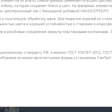
 элементов из влагостойкой фанеры применяется водно-диспер
плёнку, которая сохраняет блеск и цвет. На фанерные элемент
дно-дисперсионный лак с биоцидной добавкой НАНОСЕРЕБРО.
 и тщательную обработку швов. Для покрытия изделий из стали
ностью цвета и хорошей устойчивостью к старению в атмосфе
и и резьбовые соединения закрыты пластиковыми колпачками. 
национальному стандарту РФ, а именно ГОСТ Р52167-2012, ГОС
ребования на малые архитектурные формы установлены СанПиН 