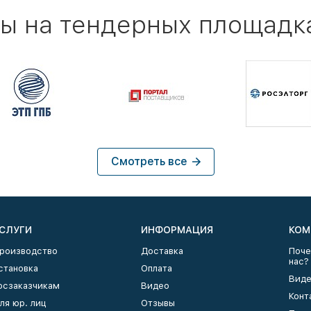
ы на тендерных площадк
Смотреть все
СЛУГИ
ИНФОРМАЦИЯ
КОМ
роизводство
Доставка
Поче
нас?
становка
Оплата
Виде
осзаказчикам
Видео
Конт
ля юр. лиц
Отзывы