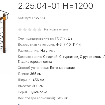
2.25.04-01 H=1200
Артикул:
Н127554
Написать отзыв
Сертифицирование по ГОСТу:
Да
Возрастная категория:
4-6, 7-10, 11-14
Размещение:
На улице
Комплектация:
С горкой, С турником, С рукоходом, 
Гладиаторская сетка
Способ установки:
Бетонирование
Длина:
365 см
Ширина:
456 см
Высота:
300 см
Серия:
Лукоморье
Вес товара (основной):
289 кг