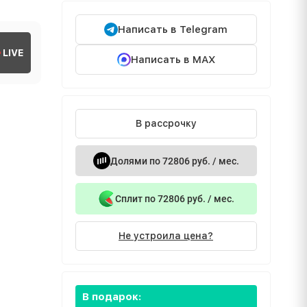
Написать в Telegram
LIVE
Написать в MAX
В рассрочку
Долями по 72806 руб. / мес.
Сплит по 72806 руб. / мес.
Не устроила цена?
В подарок: