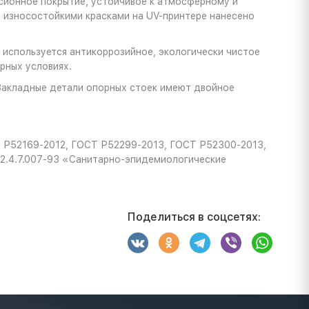
сионное покрытие, устойчивое к атмосферному и
ы износостойкими красками на UV-принтере нанесено
 используется антикоррозийное, экологически чистое
рных условиях.
Закладные детали опорных стоек имеют двойное
Т Р52169-2012, ГОСТ Р52299-2013, ГОСТ Р52300-2013,
2.4.7.007-93 «Санитарно-эпидемиологические
Поделиться в соцсетях: