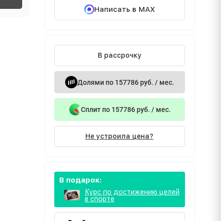
Написать в MAX
В рассрочку
Долями по 157786 руб. / мес.
Сплит по 157786 руб. / мес.
Не устроила цена?
В подарок:
Курс по достижению целей
в спорте