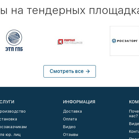
ы на тендерных площадк
Смотреть все
СЛУГИ
ИНФОРМАЦИЯ
КОМ
роизводство
Доставка
Поче
нас?
становка
Оплата
Виде
осзаказчикам
Видео
Конт
ля юр. лиц
Отзывы