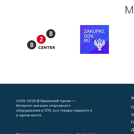
М
У
2008-2026 © Идеальный турник —
Интернет-магазин спортивного
П
оборудования в СПб, все товары недорого и
У
в одном месте.
Г
Д