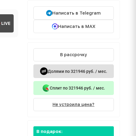
Написать в Telegram
LIVE
Написать в MAX
В рассрочку
Долями по 321946 руб. / мес.
Сплит по 321946 руб. / мес.
Не устроила цена?
В подарок: