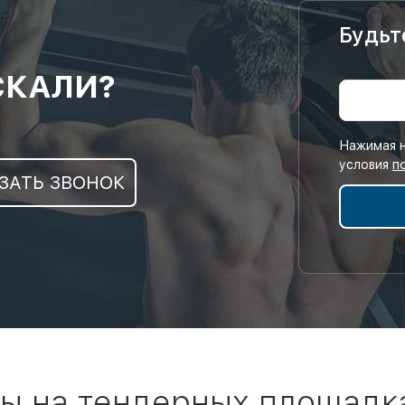
Будьт
СКАЛИ?
Нажимая н
условия
п
ЗАТЬ ЗВОНОК
ы на тендерных площадк